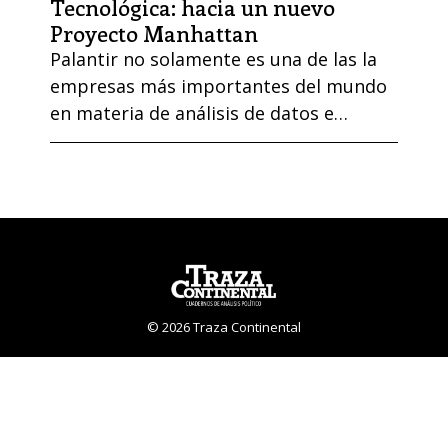
Tecnológica: hacia un nuevo
Proyecto Manhattan
Palantir no solamente es una de las la
empresas más importantes del mundo
en materia de análisis de datos e
Inteligencia Artificial para la seguridad,
la defensa y la salud. La compañía
fundada por Alex Karp y Peter Thiel es
ya un modelo a seguir para la nueva
generación de innovadores cuyo
horizonte no es más facilitar la
satisfacción de …
© 2026 Traza Continental