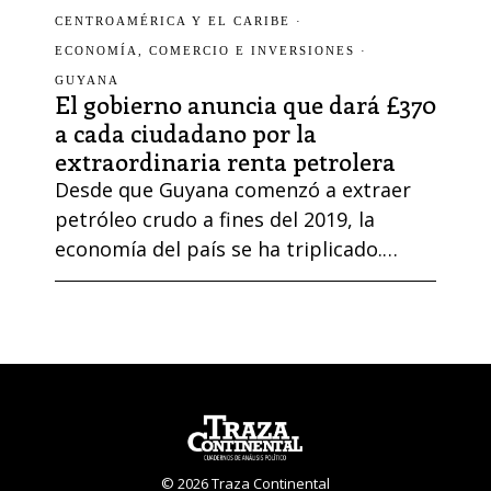
Esequibo, territorio bajo
CENTROAMÉRICA Y EL CARIBE
·
administración guyanesa pero
ECONOMÍA, COMERCIO E INVERSIONES
·
reivindicado como propio por Caracas.
GUYANA
El gobierno anuncia que dará £370
Rubio calificó las pretensiones
a cada ciudadano por la
venezolanas como «reivindicaciones
extraordinaria renta petrolera
territoriales ilegítimas de un régimen
Desde que Guyana comenzó a extraer
narcotraficante», en referencia al …
petróleo crudo a fines del 2019, la
economía del país se ha triplicado.
Durante muchos años, el pequeño país
de América del Sur tuvo uno de los PIB
más bajos de la región. Se calcula que
Guyana tiene una población de 800 mil
habitantes y unos 400 mil más que
viven en la diáspora. …
© 2026 Traza Continental