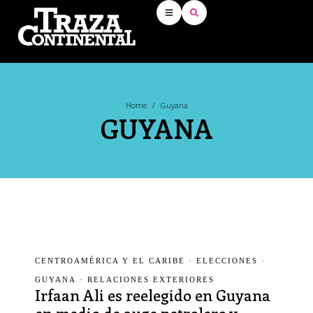
Home
/
Guyana
GUYANA
CENTROAMÉRICA Y EL CARIBE
·
ELECCIONES
·
GUYANA
·
RELACIONES EXTERIORES
Irfaan Ali es reelegido en Guyana
en medio de auge petrolero y