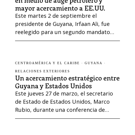
mayor acercamiento a EE.UU.
Este martes 2 de septiembre el
presidente de Guyana, Irfaan Ali, fue
reelegido para un segundo mandato
tras obtener 242 mil votos, lo que
equivale al 55,31 % del total, frente a los
109 mil alcanzados por su principal
oponente, Azruddin Mohamed, del
CENTROAMÉRICA Y EL CARIBE
·
GUYANA
·
partido We Invest in Nationhood (WIN).
RELACIONES EXTERIORES
Un acercamiento estratégico entre
El gobernante, de 45 años y líder del
Guyana y Estados Unidos
Partido Progresista del …
Este jueves 27 de marzo, el secretario
de Estado de Estados Unidos, Marco
Rubio, durante una conferencia de
prensa en Georgetown, afirmó que
habría «consecuencias» si Venezuela
utilizaba la fuerza para reclamar el